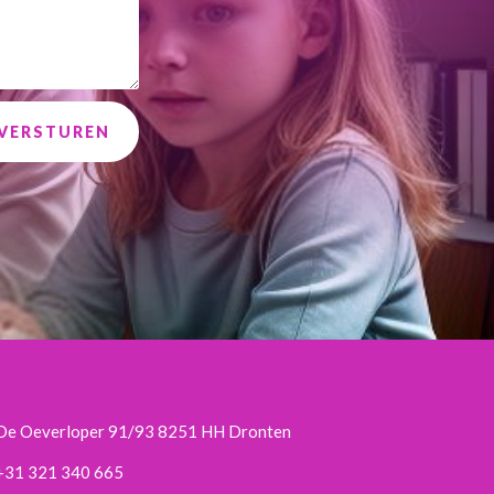
VERSTUREN
De Oeverloper 91/93 8251 HH Dronten
+31 321 340 665