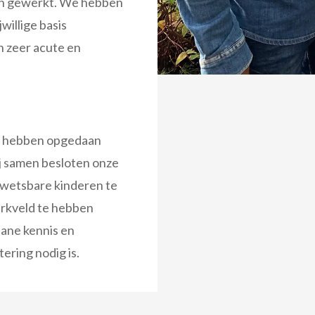
en gewerkt. We hebben
willige basis
n zeer acute en
te hebben opgedaan
j samen besloten onze
kwetsbare kinderen te
erkveld te hebben
ane kennis en
ering nodig is.