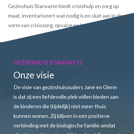
Gezinshuis Stanvaste biedt crisishulp en zorg op
maat, inventariseert wat nodig is en sluit aan in de
vorm van crisiszorg, opvang en begeleiding.
GEZINSHUIS STANVASTE
Onze visie
De visie van gezinshuisouders Jane en Glenn
is dat zij een liefdevolle plek willen bieden aan
de kinderen die (tijdelijk) niet meer thuis
kunnen wonen. Zij blijven in een positieve
verbinding met de biologische familie omdat