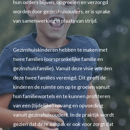
hun ouders blijven, opgroeien en verzorgd
worden door gezinshuisouders, er is sprake
van samenwerking in plaats van strijd.
Gezinshuiskinderen hebben te maken met
twee families (oorspronkelijke familie en
gezinshuisfamilie). Vanuit deze visie worden
deze twee families verenigd. Dit geeft de
kinderen de ruimte om op te groeien vanuit
hun familiewortels en te kunnen profiteren
van een (tijdelijke) opvang en opvoeding
vanuit gezinshuisouders. In de praktijk wordt
gezien dat deze aanpak er ook voor zorgt dat